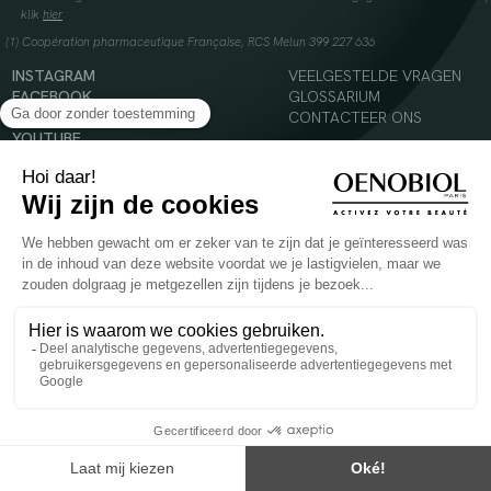
klik
hier
(1) Coopération pharmaceutique Française, RCS Melun 399 227 636
INSTAGRAM
VEELGESTELDE VRAGEN
FACEBOOK
GLOSSARIUM
TIKTOK
CONTACTEER ONS
YOUTUBE
© 2024 Oenobiol Paris
Voedingssupplement dat moet worden geconsumeerd als onderdeel van een gevarieerde,
evenwichtige voeding en een gezonde levensstijl. Aanbevolen dagelijkse dosis niet
overschrijden. Enkel voor volwassenen, buiten het bereik van kinderen houden.