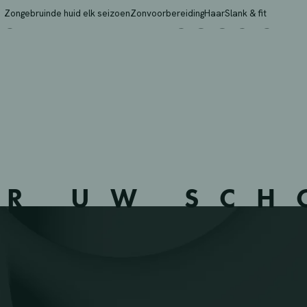
ER PHARAESCOS SPRL 
Zongebruinde huid elk seizoen
Zonvoorbereiding
Haar
Slank & fit
ER UW SC