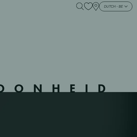
– LAEKEN – 21 –
DUTCH - BE
HOONHEID