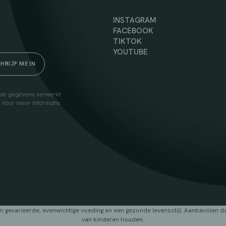
INSTAGRAM
FACEBOOK
TIKTOK
YOUTUBE
elde gegevens verwerkt
. Voor meer informatie
arieerde, evenwichtige voeding en een gezonde levensstijl. Aanbevolen dage
van kinderen houden.