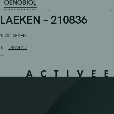
PHARMACIE TANNHAUS
Skip
to
content
LAEKEN – 210836
1020 LAEKEN
Tel :
24264722
ACTIVE