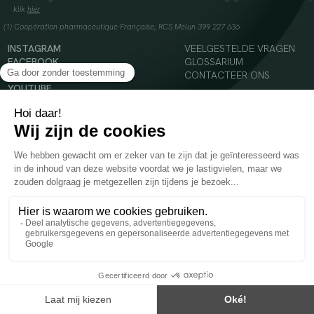
klik
hier
(1) Coopération pharmaceutique Française, RCS Melun 399 227 636
INSTAGRAM
VEELGESTELDE VRAGEN
FACEBOOK
GLOSSARIUM
TIKTOK
CONTACTEER ONS
YOUTUBE
© 2024 Oenobiol Paris
Voedingssupplement dat moet worden geconsumeerd als onderdeel van een gevarieerde,
evenwichtige voeding en een gezonde levensstijl. Aanbevolen dagelijkse dosis niet
overschrijden. Enkel voor volwassenen, buiten het bereik van kinderen houden.