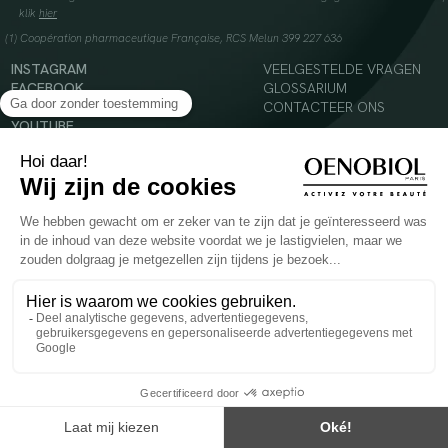
klik
hier
(1) Coopération pharmaceutique Française, RCS Melun 399 227 636
INSTAGRAM
VEELGESTELDE VRAGEN
FACEBOOK
GLOSSARIUM
TIKTOK
CONTACTEER ONS
YOUTUBE
© 2024 Oenobiol Paris
Voedingssupplement dat moet worden geconsumeerd als onderdeel van een gevarieerde,
evenwichtige voeding en een gezonde levensstijl. Aanbevolen dagelijkse dosis niet
overschrijden. Enkel voor volwassenen, buiten het bereik van kinderen houden.