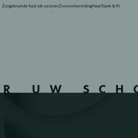
 – BINCHE – 561106 –
Zongebruinde huid elk seizoen
Zonvoorbereiding
Haar
Slank & fit
ER UW SC