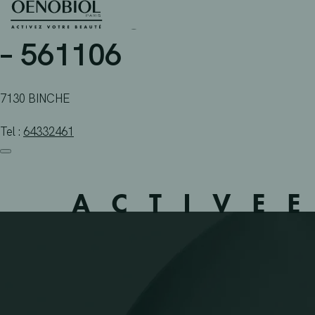
PHARMACIE VA PHARMA
Skip
to
content
– 561106
7130 BINCHE
Tel :
64332461
ACTIVE