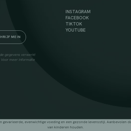
INSTAGRAM
FACEBOOK
TIKTOK
YOUTUBE
elde gegevens verwerkt
. Voor meer informatie
arieerde, evenwichtige voeding en een gezonde levensstijl. Aanbevolen dage
van kinderen houden.