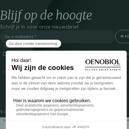
Blijf op de hoogte
Schrijf je in voor onze nieuwsbrief
*Verplichte velden
Door dit vakje aan te vinken, ga ik ermee akkoord dat Cooper(1) de verzam
om mij commerciële informatie te sturen over zijn producten en aanbiedingen
over het beheer van uw gegevens en uw rechten, klik
hier
(1) Coopération pharmaceutique Française, RCS Melun 399 227 636
© 2024 OENOBIOL PARIS
Voedingssupplement dat moet worden geconsumeerd als onderdeel van een gev