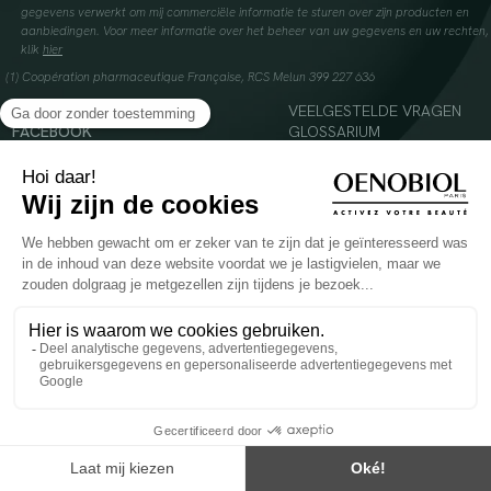
gegevens verwerkt om mij commerciële informatie te sturen over zijn producten en
aanbiedingen. Voor meer informatie over het beheer van uw gegevens en uw rechten,
klik
hier
(1) Coopération pharmaceutique Française, RCS Melun 399 227 636
INSTAGRAM
VEELGESTELDE VRAGEN
FACEBOOK
GLOSSARIUM
TIKTOK
CONTACTEER ONS
YOUTUBE
© 2024 Oenobiol Paris
Voedingssupplement dat moet worden geconsumeerd als onderdeel van een gevarieerde,
evenwichtige voeding en een gezonde levensstijl. Aanbevolen dagelijkse dosis niet
overschrijden. Enkel voor volwassenen, buiten het bereik van kinderen houden.