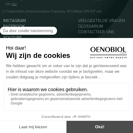
klik
hier
(1) Coopération pharmaceutique Française, RCS Melun 399 227 636
INSTAGRAM
VEELGESTELDE VRAGEN
FACEBOOK
GLOSSARIUM
TIKTOK
CONTACTEER ONS
YOUTUBE
© 2024 Oenobiol Paris
Voedingssupplement dat moet worden geconsumeerd als onderdeel van een gevarieerde,
evenwichtige voeding en een gezonde levensstijl. Aanbevolen dagelijkse dosis niet
overschrijden. Enkel voor volwassenen, buiten het bereik van kinderen houden.