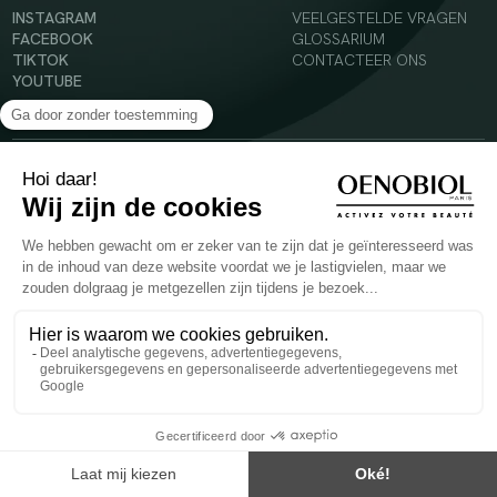
INSTAGRAM
VEELGESTELDE VRAGEN
FACEBOOK
GLOSSARIUM
TIKTOK
CONTACTEER ONS
YOUTUBE
© 2024 Oenobiol Paris
Voedingssupplement dat moet worden geconsumeerd als onderdeel van een gevarieerde,
evenwichtige voeding en een gezonde levensstijl. Aanbevolen dagelijkse dosis niet
overschrijden. Enkel voor volwassenen, buiten het bereik van kinderen houden.