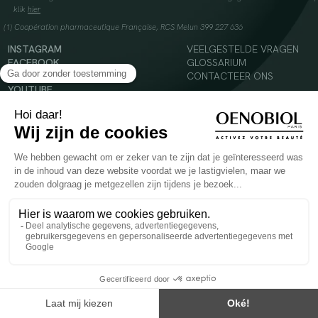
klik
hier
(1) Coopération pharmaceutique Française, RCS Melun 399 227 636
INSTAGRAM
VEELGESTELDE VRAGEN
FACEBOOK
GLOSSARIUM
TIKTOK
CONTACTEER ONS
YOUTUBE
© 2024 Oenobiol Paris
Voedingssupplement dat moet worden geconsumeerd als onderdeel van een gevarieerde,
evenwichtige voeding en een gezonde levensstijl. Aanbevolen dagelijkse dosis niet
overschrijden. Enkel voor volwassenen, buiten het bereik van kinderen houden.