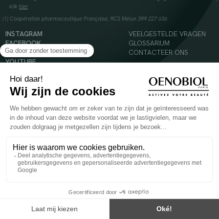
klik
hier
(1) Coopération pharmaceutique Française, RCS Melun 399 227 636
INSTAGRAM
VEELGESTELDE VRAGEN
FACEBOOK
GLOSSARIUM
TIKTOK
CONTACTEER ONS
YOUTUBE
© 2024 Oenobiol Paris
Voedingssupplement dat moet worden geconsumeerd als onderdeel van een gevarieerde,
evenwichtige voeding en een gezonde levensstijl. Aanbevolen dagelijkse dosis niet
overschrijden. Enkel voor volwassenen, buiten het bereik van kinderen houden.