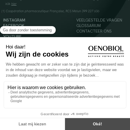
klik
hier
(1) Coopération pharmaceutique Française, RCS Melun 399 227 636
INSTAGRAM
VEELGESTELDE VRAGEN
FACEBOOK
GLOSSARIUM
TIKTOK
CONTACTEER ONS
YOUTUBE
© 2024 Oenobiol Paris
Voedingssupplement dat moet worden geconsumeerd als onderdeel van een gevarieerde,
evenwichtige voeding en een gezonde levensstijl. Aanbevolen dagelijkse dosis niet
overschrijden. Enkel voor volwassenen, buiten het bereik van kinderen houden.