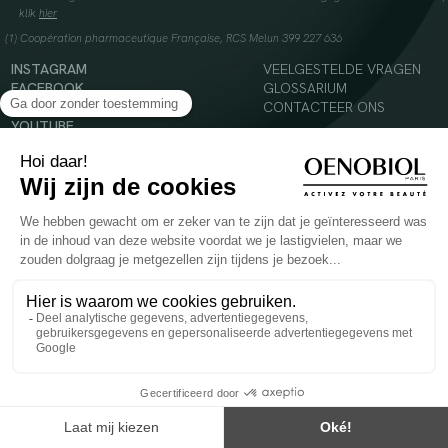
klik
hier
(1) Coopération pharmaceutique Française, RCS Melun 399 227 636
INSTAGRAM
VEELGESTELDE VRAGEN
FACEBOOK
GLOSSARIUM
TIKTOK
CONTACTEER ONS
YOUTUBE
© 2024 Oenobiol Paris
Voedingssupplement dat moet worden geconsumeerd als onderdeel van een gevarieerde,
evenwichtige voeding en een gezonde levensstijl. Aanbevolen dagelijkse dosis niet
overschrijden. Enkel voor volwassenen, buiten het bereik van kinderen houden.