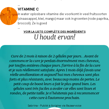
...
VITAMINE C
In water oplosbare vitamine die voorkomt in veel fruitsoorten
(sinaasappel, kiwi, mango) maar ook in groenten (rode paprika,
broccoli). Ze is goed
...
VOIR LA LISTE COMPLÈTE DES INGRÉDIENTS
U houdt ervan!
Cure de 2 mois à raison de 2 gélules par jours. . Avant de
commencer la cure je perdais énormément mes cheveux,
par touffes entières chaque jours. J'arrive à la fin de la cure
et je suis réellement satisfaite. Apres 1 mois déjà j'avais une
réelle amélioration et aujourd'hui mes cheveux sont plus
forts et plus résistants, avec beaucoup moins de pertes. Le
petit coup de boost leurs a fait le plus grand bien. Les
gélules sont très faciles a avaler car elles sont lisses et
rondes, de petite taille. Je n'hésiterais pas à recommencer
cette cure à l'automne prochain.
Sabrina - Publié à l'origine via Bazaarvoice