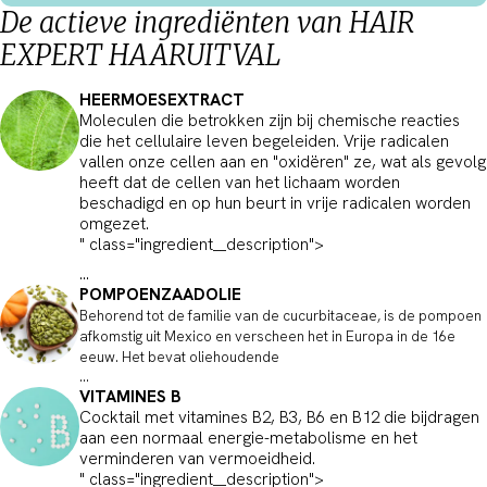
De actieve ingrediënten van HAIR
EXPERT HAARUITVAL
HEERMOESEXTRACT
Moleculen die betrokken zijn bij chemische reacties
die het cellulaire leven begeleiden. Vrije radicalen
vallen onze cellen aan en "oxidëren" ze, wat als gevolg
heeft dat de cellen van het lichaam worden
beschadigd en op hun beurt in vrije radicalen worden
omgezet.
" class="ingredient__description">
...
POMPOENZAADOLIE
Behorend tot de familie van de cucurbitaceae, is de pompoen
afkomstig uit Mexico en verscheen het in Europa in de 16e
eeuw. Het bevat oliehoudende
...
VITAMINES B
Cocktail met vitamines B2, B3, B6 en B12 die bijdragen
aan een normaal energie-metabolisme en het
verminderen van vermoeidheid.
" class="ingredient__description">