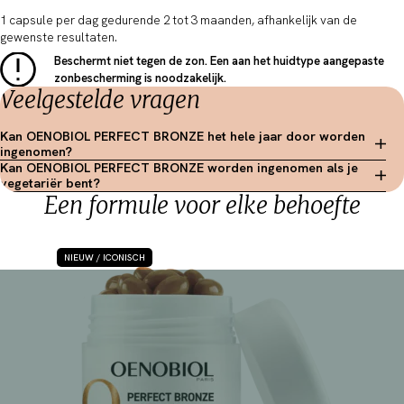
1 capsule per dag gedurende 2 tot 3 maanden, afhankelijk van de
gewenste resultaten.
Beschermt niet tegen de zon. Een aan het huidtype aangepaste
zonbescherming is noodzakelijk.
Veelgestelde vragen
Kan OENOBIOL PERFECT BRONZE het hele jaar door worden
ingenomen?
Kan OENOBIOL PERFECT BRONZE worden ingenomen als je
vegetariër bent?
Een formule voor elke behoefte
NIEUW / ICONISCH