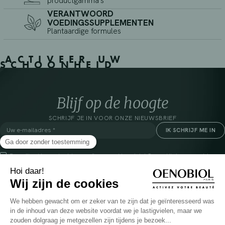
productgamma's
VERANTWOORD
VOEDINGSSUPPLEMENTEN
Plantaardige formules
ACTIVEER UW
SCHOONHEID
Blijf op de hoogte
SCHRIJF JE IN VOOR ONZE NIEUWSBRIEF
*Verplichte velden
Door dit vakje aan te vinken, ga ik ermee akkoord dat Cooper(1) de verzamelde
gegevens verwerkt om mij commerciële informatie te sturen over zijn producten en
aanbiedingen. Voor meer informatie over het beheer van uw gegevens en uw rechten,
klik
hier
(1) Coopération pharmaceutique Française, RCS Melun 399 227 636
INSTAGRAM
VEELGESTELDE VRAGEN
FACEBOOK
GLOSSARIUM