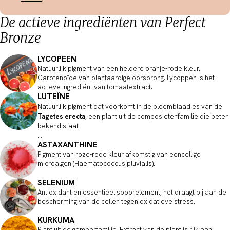
De actieve ingrediënten van Perfect
Bronze
LYCOPEEN
Natuurlijk pigment van een heldere oranje-rode kleur.
Carotenoïde van plantaardige oorsprong. Lycoppen is het
actieve ingrediënt van tomaatextract.
LUTEÏNE
Natuurlijk pigment dat voorkomt in de bloemblaadjes van de
Tagetes erecta
, een plant uit de composietenfamilie die beter
bekend staat
...
ASTAXANTHINE
Pigment van roze-rode kleur afkomstig van eencellige
microalgen (Haematococcus pluvialis).
SELENIUM
Antioxidant en essentieel spoorelement, het draagt bij aan de
bescherming van de cellen tegen oxidatieve stress.
KURKUMA
Plant uit de gemberfamilie. Extract van de plant is rijk aan