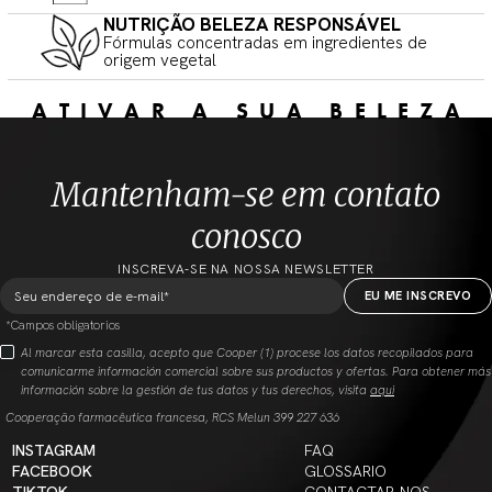
NUTRIÇÃO BELEZA RESPONSÁVEL
Fórmulas concentradas em ingredientes de
origem vegetal
ATIVAR A SUA BELEZA
Mantenham-se em contato
conosco
INSCREVA-SE NA NOSSA NEWSLETTER
*Campos obligatorios
Al marcar esta casilla, acepto que Cooper (1) procese los datos recopilados para
comunicarme información comercial sobre sus productos y ofertas. Para obtener más
información sobre la gestión de tus datos y tus derechos, visita
aqui
Cooperação farmacêutica francesa, RCS Melun 399 227 636
INSTAGRAM
FAQ
FACEBOOK
GLOSSARIO